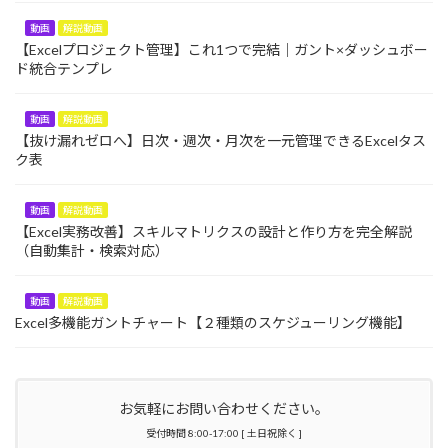
動画
解説動画
【Excelプロジェクト管理】これ1つで完結｜ガント×ダッシュボー
ド統合テンプレ
動画
解説動画
【抜け漏れゼロへ】日次・週次・月次を一元管理できるExcelタス
ク表
動画
解説動画
【Excel実務改善】スキルマトリクスの設計と作り方を完全解説
（自動集計・検索対応）
動画
解説動画
Excel多機能ガントチャート【２種類のスケジューリング機能】
お気軽にお問い合わせください。
受付時間 8:00-17:00 [ 土日祝除く ]