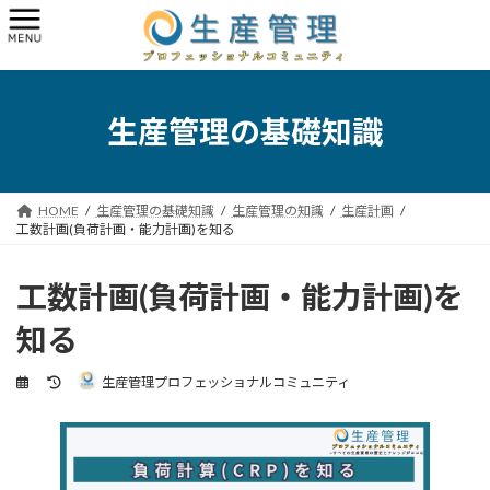
コ
ナ
ン
ビ
テ
ゲ
ン
ー
ツ
シ
へ
ョ
生産管理の基礎知識
ス
ン
キ
に
ッ
移
プ
動
HOME
生産管理の基礎知識
生産管理の知識
生産計画
工数計画(負荷計画・能力計画)を知る
工数計画(負荷計画・能力計画)を
知る
最
生産管理プロフェッショナルコミュニティ
終
更
新
日
時