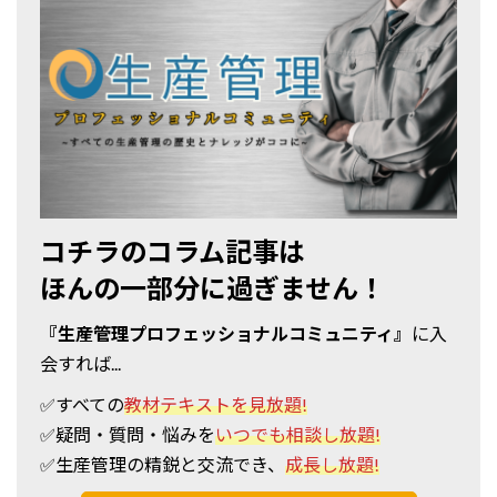
コチラのコラム記事は
ほんの一部分に過ぎません！
『生産管理プロフェッショナルコミュニティ』
に入
会すれば...
✅すべての
教材テキストを見放題!
✅疑問・質問・悩みを
いつでも相談し放題!
✅
生産管理の精鋭と交流でき、
成長し放題!