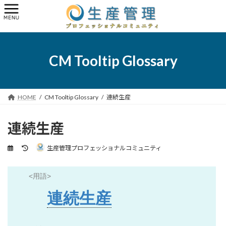
コ
ナ
ン
ビ
テ
ゲ
ン
ー
ツ
シ
へ
ョ
CM Tooltip Glossary
ス
ン
キ
に
ッ
移
プ
動
HOME
CM Tooltip Glossary
連続生産
連続生産
最
生産管理プロフェッショナルコミュニティ
終
更
新
<用語>
日
時
連続生産
: