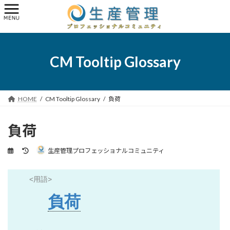
コ
ナ
ン
ビ
テ
ゲ
ン
ー
ツ
シ
へ
ョ
CM Tooltip Glossary
ス
ン
キ
に
ッ
移
プ
動
HOME
CM Tooltip Glossary
負荷
負荷
最
生産管理プロフェッショナルコミュニティ
終
更
新
<用語>
日
時
負荷
: