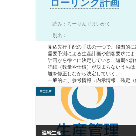
ローリング計画
:
読み：ろーりんぐけいかく
別名：
見込先行手配の手法の一つで、段階的に
需要予測による生産計画や顧客要求によ
計画から徐々に決定していき、短期の詳
詳細（数量や仕様）が決まらないうちは
離を修正しながら決定していく。
一般的に、参考情報→内示情報→確定（
前の記事
連続生産