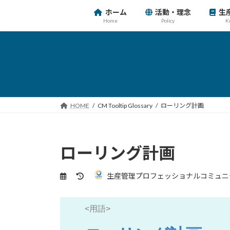
コ
ナ
ホーム
活動・理念
生
ン
ビ
Home
Policy
K
テ
ゲ
ン
ー
ツ
シ
へ
ョ
ス
ン
キ
に
ッ
移
HOME
CM Tooltip Glossary
ローリング計画
プ
動
ローリング計画
最
生産管理プロフェッショナルコミュニ
終
更
新
<用語>
日
時