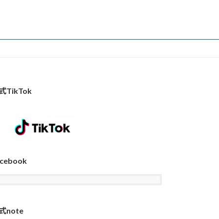
式TikTok
cebook
式note