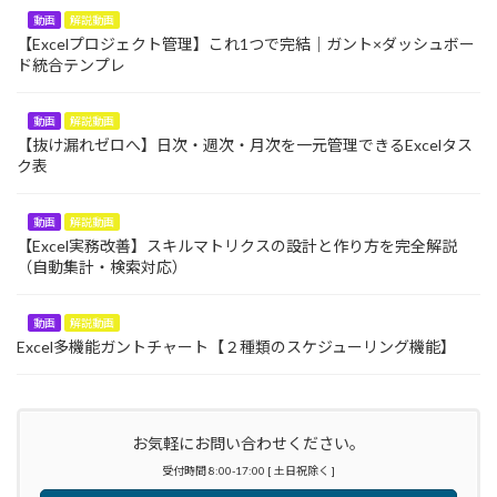
動画
解説動画
【Excelプロジェクト管理】これ1つで完結｜ガント×ダッシュボー
ド統合テンプレ
動画
解説動画
【抜け漏れゼロへ】日次・週次・月次を一元管理できるExcelタス
ク表
動画
解説動画
【Excel実務改善】スキルマトリクスの設計と作り方を完全解説
（自動集計・検索対応）
動画
解説動画
Excel多機能ガントチャート【２種類のスケジューリング機能】
お気軽にお問い合わせください。
受付時間 8:00-17:00 [ 土日祝除く ]