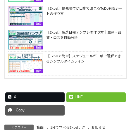
【Excel】優先順位が自動で決まるToDo管理シー
トの作り方
動画
【Excel】製造日報テンプレの作り方｜生産・品
質・ロスを自動分析
動画
【Excelで簡単】スケジュールが一瞬で理解でき
るシンプルタイムライン
動画
X
LINE
Copy
動画
、
1分で学べるExcelテク
、
お知らせ
カテゴリー