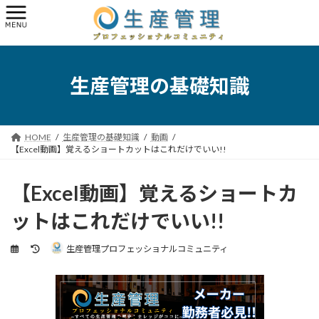
コ
ナ
ン
ビ
テ
ゲ
ン
ー
ツ
シ
へ
ョ
生産管理の基礎知識
ス
ン
キ
に
ッ
移
プ
動
HOME
生産管理の基礎知識
動画
【Excel動画】覚えるショートカットはこれだけでいい!!
【Excel動画】覚えるショートカ
ットはこれだけでいい!!
最
生産管理プロフェッショナルコミュニティ
終
更
新
日
時