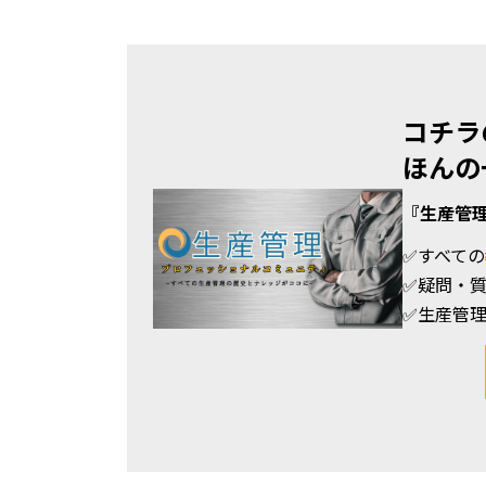
コチラ
ほんの
『生産管
✅すべての
✅疑問・
✅
生産管