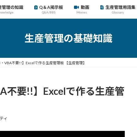
産管理の知識
Q＆A掲示板
動画
生産管理用語集
nowledge
Q&A/BBS
Movies
Glossary
生産管理の基礎知識
VBA不要!!】Excelで作る生産管理板 【生産管理】
不要!!】Excelで作る生産管
ティ