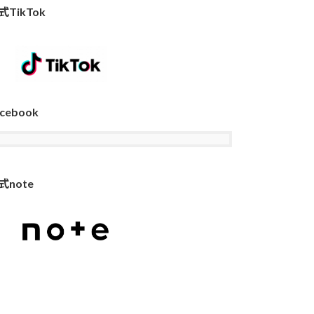
式TikTok
cebook
式note