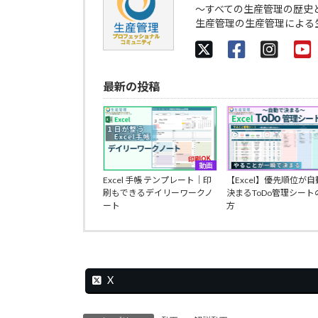
～すべての生産管理の歴史
生産管理の生産管理による
最新の投稿
動画
Excel 手帳 テンプレート｜印
【Excel】優先順位が
刷もできるデイリーワークノ
決まるToDo管理シート
ート
方
X