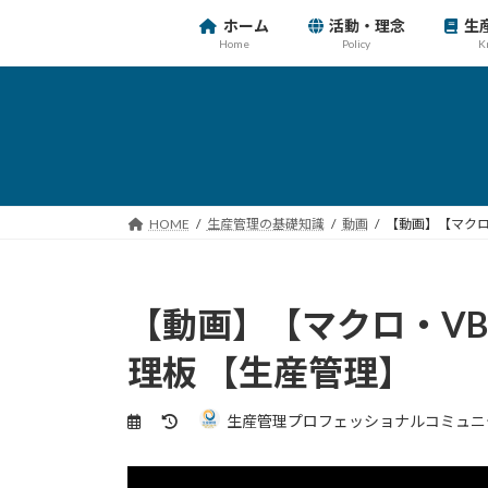
コ
ナ
ホーム
活動・理念
生
ン
ビ
Home
Policy
K
テ
ゲ
ン
ー
ツ
シ
へ
ョ
ス
ン
キ
に
ッ
移
HOME
生産管理の基礎知識
動画
【動画】【マクロ・
プ
動
【動画】【マクロ・VBA
理板 【生産管理】
最
生産管理プロフェッショナルコミュニ
終
更
新