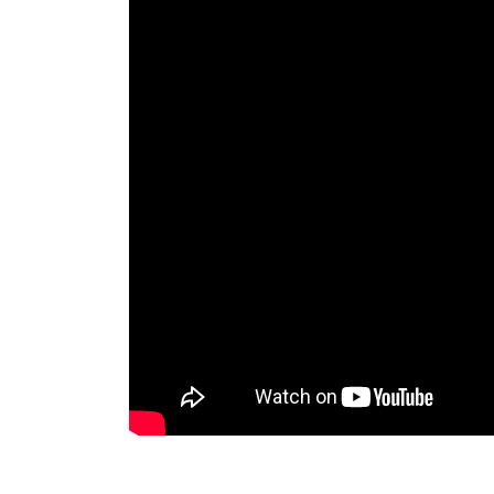
日
時
: