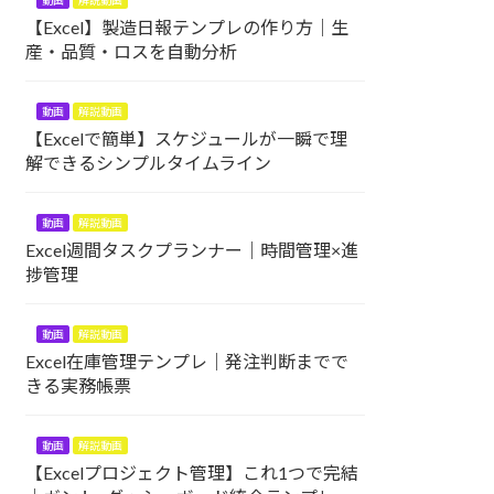
動画
解説動画
【Excel】製造日報テンプレの作り方｜生
産・品質・ロスを自動分析
動画
解説動画
【Excelで簡単】スケジュールが一瞬で理
解できるシンプルタイムライン
動画
解説動画
Excel週間タスクプランナー｜時間管理×進
捗管理
動画
解説動画
Excel在庫管理テンプレ｜発注判断までで
きる実務帳票
動画
解説動画
【Excelプロジェクト管理】これ1つで完結