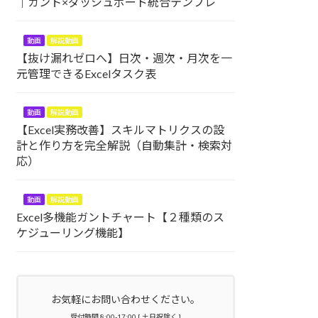
｜ガント×ダッシュボード統合テンプレ
動画
解説動画
【抜け漏れゼロへ】日次・週次・月次を一
元管理できるExcelタスク表
動画
解説動画
【Excel実務改善】スキルマトリクスの設
計と作り方を完全解説（自動集計・検索対
応）
動画
解説動画
Excel多機能ガントチャート【２種類のス
ケジューリング機能】
お気軽にお問い合わせください。
受付時間 8:00-17:00 [ 土日祝除く ]