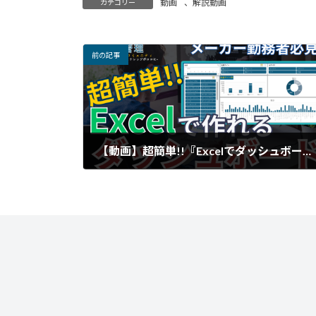
動画
、
解説動画
カテゴリー
前の記事
【動画】超簡単!!『Excelでダッシュボード』【生産管理】