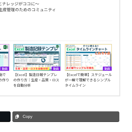
とナレッジがココに～
生産管理のためのコミュニティ
動画
動画
動画
自動で
【Excel】製造日報テンプレ
【Excelで簡単】スケジュール
の作り
の作り方｜生産・品質・ロス
が一瞬で理解できるシンプル
を自動分析
タイムライン
Copy