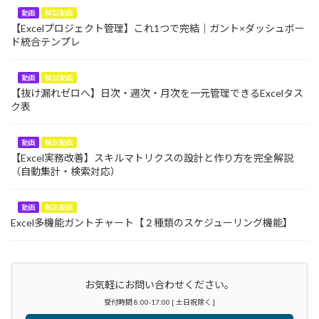
動画
解説動画
【Excelプロジェクト管理】これ1つで完結｜ガント×ダッシュボー
ド統合テンプレ
動画
解説動画
【抜け漏れゼロへ】日次・週次・月次を一元管理できるExcelタス
ク表
動画
解説動画
【Excel実務改善】スキルマトリクスの設計と作り方を完全解説
（自動集計・検索対応）
動画
解説動画
Excel多機能ガントチャート【２種類のスケジューリング機能】
お気軽にお問い合わせください。
受付時間 8:00-17:00 [ 土日祝除く ]