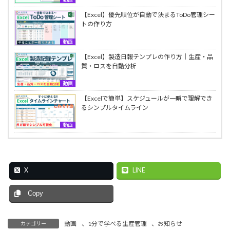
【Excel】優先順位が自動で決まるToDo管理シー
トの作り方
動画
【Excel】製造日報テンプレの作り方｜生産・品
質・ロスを自動分析
動画
【Excelで簡単】スケジュールが一瞬で理解でき
るシンプルタイムライン
動画
X
LINE
Copy
動画
、
1分で学べる生産管理
、
お知らせ
カテゴリー