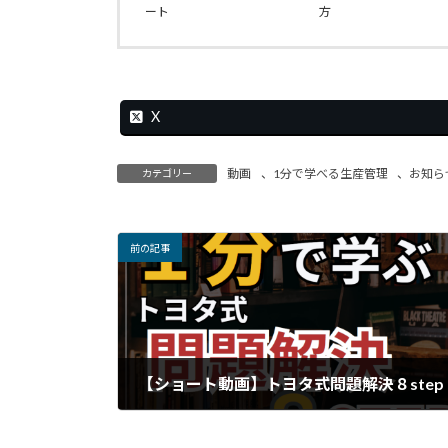
ート
方
X
動画
、
1分で学べる生産管理
、
お知ら
カテゴリー
前の記事
【ショート動画】トヨタ式問題解決８step