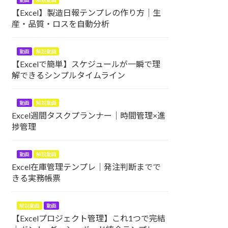
動画
解説動画
【Excel】製造日報テンプレの作り方｜生
産・品質・ロスを自動分析
動画
解説動画
【Excelで簡単】スケジュールが一瞬で理
解できるシンプルタイムライン
動画
解説動画
Excel週間タスクプランナー｜時間管理×進
捗管理
動画
解説動画
Excel在庫管理テンプレ｜発注判断までで
きる実務帳票
解説動画
動画
【Excelプロジェクト管理】これ1つで完結