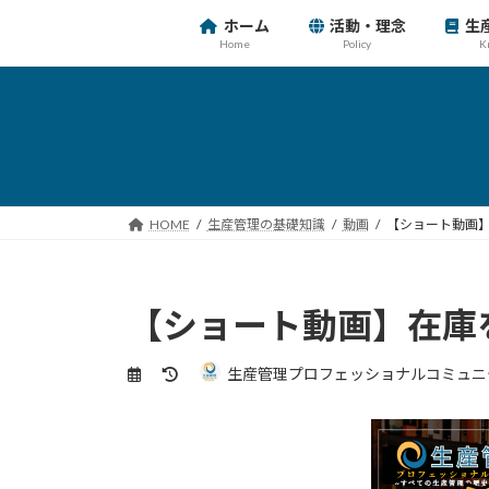
コ
ナ
ホーム
活動・理念
生
ン
ビ
Home
Policy
K
テ
ゲ
ン
ー
ツ
シ
へ
ョ
ス
ン
キ
に
ッ
移
HOME
生産管理の基礎知識
動画
【ショート動画
プ
動
【ショート動画】在庫
最
生産管理プロフェッショナルコミュニ
終
更
新
日
時