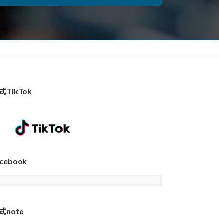
式TikTok
cebook
式note