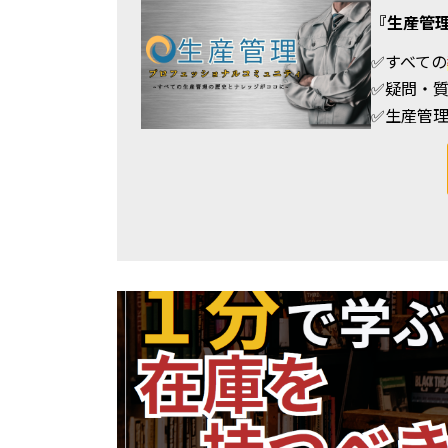
『生産管
✅すべての
✅疑問・
✅
生産管