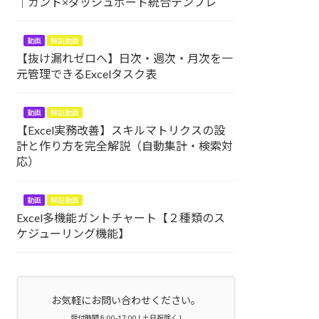
｜ガント×ダッシュボード統合テンプレ
動画
解説動画
【抜け漏れゼロへ】日次・週次・月次を一
元管理できるExcelタスク表
動画
解説動画
【Excel実務改善】スキルマトリクスの設
計と作り方を完全解説（自動集計・検索対
応）
動画
解説動画
Excel多機能ガントチャート【２種類のス
ケジューリング機能】
お気軽にお問い合わせください。
受付時間 8:00-17:00 [ 土日祝除く ]