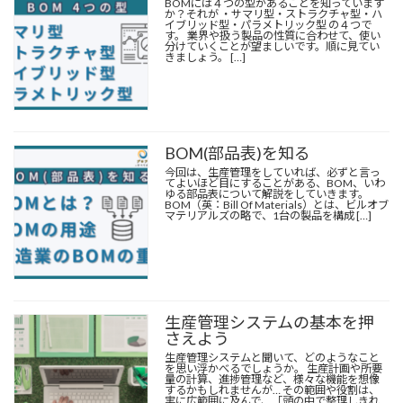
BOMには４つの型があることを知っています
か？それが ・サマリ型・ストラクチャ型・ハ
イブリッド型・パラメトリック型 の４つで
す。 業界や扱う製品の性質に合わせて、使い
分けていくことが望ましいです。順に見てい
きましょう。 […]
BOM
(
部品表
)を知る
今回は、生産管理をしていれば、必ずと言っ
てよいほど目にすることがある、
BOM
、いわ
ゆる部品表について解説をしていきます。
BOM
（英：Bill Of Materials）とは、ビルオブ
マテリアルズの略で、1台の製品を構成 […]
生産管理システムの基本を押
さえよう
生産管理システムと聞いて、どのようなこと
を思い浮かべるでしょうか。 生産計画や所要
量の計算、進捗管理など、様々な機能を想像
するかもしれませんが… その範囲や役割は、
実に広範囲に及んで、「頭の中で整理しきれ