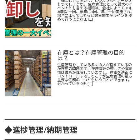
「棚卸し」と聞いて、どのようなイメージを
もつでしょうか。 生産管理にとって最大のイ
ベントとも言える棚卸は、会社によっては４
半期に一回、半年に1回、年に一回実施され、
場合によっては丸っと数日間生産ラインを停
めて行うような工 […]
在庫とは？在庫管理の目的
は？
生産管理をしている多くの人が抱えているの
が在庫の問題です。 在庫管理の難しさや重要
性は誰もが理解していますし、在庫を適正に
コントロールすることこそが生産管理の最も
重要な任務の一つともいうことができます。
分かっているつも […]
◆
進捗管理
/納期管理