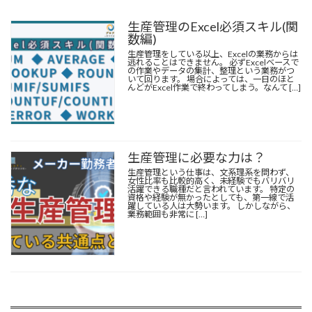
生産管理のExcel必須スキル(関
数編)
生産管理をしている以上、Excelの業務からは
逃れることはできません。 必ずExcelベースで
の作業やデータの集計、整理という業務がつ
いて回ります。 場合によっては、一日のほと
んどがExcel作業で終わってしまう。なんて […]
生産管理に必要な力は？
生産管理という仕事は、文系理系を問わず、
女性比率も比較的高く、未経験でもバリバリ
活躍できる職種だと言われています。 特定の
資格や経験が無かったとしても、第一線で活
躍している人は大勢います。 しかしながら、
業務範囲も非常に […]