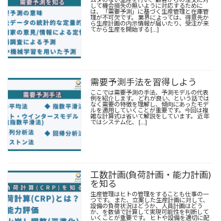
して機会損失の無いように対応するために
は、「需要予測」に基づく生産管理と在庫管
理が不可欠です。 業界によっては、得意先か
ら生産計画の内示情報が届いたり、受注が来
てから生産を開始する […]
需要予測手法を習得しよう
ここでは需要予測の手法、予測モデルの代表
例を紹介します。 どれが良い、という話では
なく需要の特徴を理解し、傾向にあったモデ
ルを適用していくことが重要です。今回は複
雑な計算式は省いて解説をしています。 近年
ではシステム化、 […]
工数計画(
負荷計画
・能力計画)
を知る
生産管理はヒトの管理をすることも仕事の一
つです。 また、立案した生産計画に対して、
設備の負荷状況はどうか、人員計画はどう
か、を数値で計算して実現可能性を判断して
いくことが重要です。 ヒトや設備を適切に配