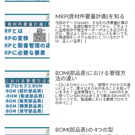
MRP(
資材所要量計画
)を知る
今回のテーマはMRP、すなわち所要量計算の
ことです。 生産計画を立ててから、どのよう
に生産指示や発注オーダーがはじき出される
のか、実はよく分かっていない人も多いです。
計算過程をシステム任せにしているだけで
は、正しい生産 […]
BOM
(
部品表
)における管理方
法の違い
一口にＢＯＭといっても、管理やプロセスの違
いによって、様々なＢＯＭがあることを知って
いますか？ 生産管理をしていて、MRPのため
に使っているBOMはあくまで数あるBOMのう
ちの一つです。 製造業における業務プロセス
の中で […]
BOM
(
部品表
)の 4つの型