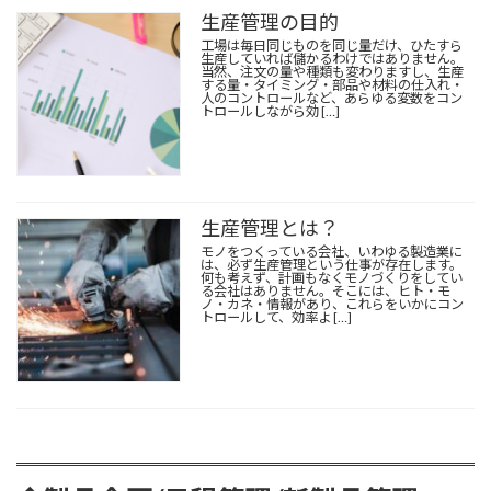
生産管理の目的
工場は毎日同じものを同じ量だけ、ひたすら
生産していれば儲かるわけではありません。
当然、注文の量や種類も変わりますし、生産
する量・タイミング・部品や材料の仕入れ・
人のコントロールなど、あらゆる変数をコン
トロールしながら効 […]
生産管理とは？
モノをつくっている会社、いわゆる製造業に
は、必ず生産管理という仕事が存在します。
何も考えず、計画もなくモノづくりをしてい
る会社はありません。そこには、ヒト・モ
ノ・カネ・情報があり、これらをいかにコン
トロールして、効率よ […]