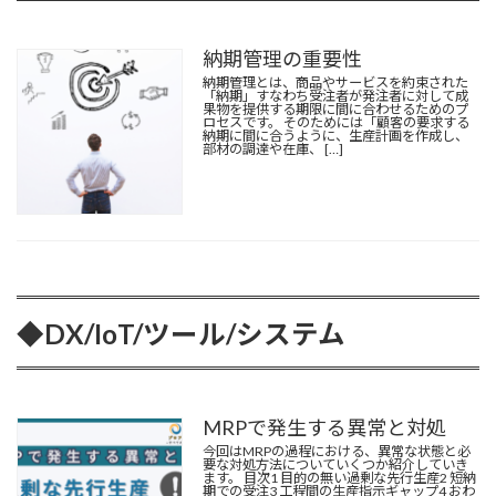
納期管理の重要性
納期管理とは、商品やサービスを約束された
「
納期
」すなわち受注者が発注者に対して成
果物を提供する期限に間に合わせるためのプ
ロセスです。 そのためには「顧客の要求する
納期に間に合うように、生産計画を作成し、
部材の調達や在庫、 […]
◆DX/
IoT
/ツール/システム
MRPで発生する異常と対処
今回はMRPの過程における、異常な状態と必
要な対処方法についていくつか紹介していき
ます。 目次1 目的の無い過剰な先行生産2 短納
期での受注3 工程間の生産指示ギャップ4 おわ