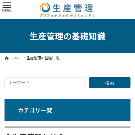
コ
ナ
ン
ビ
テ
ゲ
ン
ー
ツ
シ
へ
ョ
生産管理の基礎知識
ス
ン
キ
に
ッ
移
プ
動
HOME
生産管理の基礎知識
検索
カテゴリ一覧