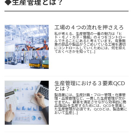
◆生産管理とは？
工場の４つの流れを押さえろ
私が考える、生産管理の一番の魅力は「ヒ
ト・モノ・カネ・情報」の４つをコントロー
ルできることにあると考えています。 有象無
象の部品や製品がうごめいている工場を適切
にコントロールしていくためには、何を抑え
ておくべきかを知って […]
生産管理における３要素QCD
とは？
製造業には、
生産計画
・フロー管理・在庫管
理・品質管理など、一貫した生産管理が欠か
せません。 顧客を満足させながら効率的に商
品(製品)を生産するためには、QCDを意識し
た生産管理が必須です。 QCDとは、製造業に
おいて生産 […]