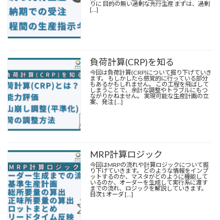
りに 目的の無い過剰な先行生産 まずは、過剰
[…]
負荷計算(CRP)を知る
今回は負荷計算(CRP)について掘り下げていき
ます。 もしかしたら感覚的に行っている部分
もあるかもしれません。 この工程を飛ばして
しまうことで、余計な調整やトラブルにもつ
ながりかねません。 実現可能な生産計画の立
案、
発注
[…]
MRP計算ロジック
今回はMRPの流れや計算ロジックについて掘
り下げていきます。 どのような情報をインプ
ットするのか、マスタがどのように機能して
いるのか、オーダーを生成して実行系に渡す
までの流れ、ロジックを解説していきます。
目次1 オーダ […]