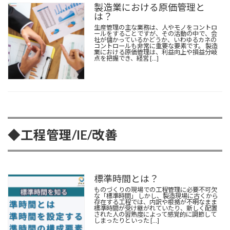
製造業における原価管理と
は？
生産管理の主な業務は、人やモノをコントロ
ールをすることですが、その活動の中で、会
社が儲かっているかどうか、いわゆるカネの
コントロールも非常に重要な要素です。 製造
業における原価管理は、利益向上や損益分岐
点を把握でき、経営 […]
◆
工程管理
/
IE
/改善
標準時間とは？
ものづくりの現場での工程管理に必要不可欠
な「
標準時間
」 しかし、製造現場に古くから
存在する工程では、内訳や根拠が不明なまま
標準時間が受け継がれていたり、新しく配置
された人の習熟度によって感覚的に調節して
しまったりといった […]